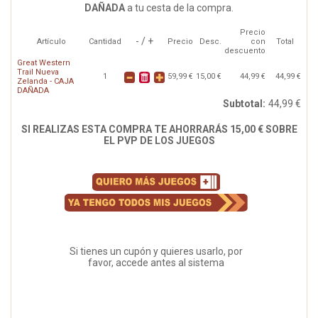
DAÑADA
a tu cesta de la compra.
Precio
- / +
Artículo
Cantidad
Precio
Desc.
con
Total
descuento
Great Western
Trail Nueva
1
59,99 €
15,00 €
44,99 €
44,99 €
Zelanda - CAJA
DAÑADA
Subtotal:
44,99 €
SI REALIZAS ESTA COMPRA TE AHORRARÁS 15,00 € SOBRE
EL PVP DE LOS JUEGOS
Si tienes un cupón y quieres usarlo, por
favor, accede antes al sistema