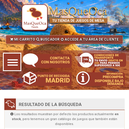
MI CARRITO
BUSCADOR
ACCEDE A TU ÁREA DE CLIENTE
RESULTADO DE LA BÚSQUEDA
Los resultados muestran por defecto los productos actualmente
en
stock
, pero tenemos un gran catálogo de juegos que también están
disponibles.