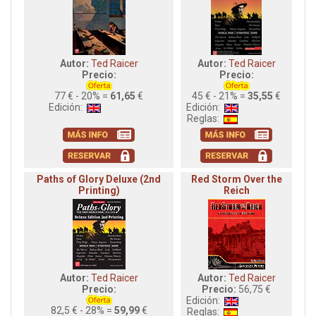
Autor:
Ted Raicer
Autor:
Ted Raicer
Precio:
Precio:
77 € - 20% =
61,65
€
45 € - 21% =
35,55
€
Edición:
Edición:
Reglas:
Paths of Glory Deluxe (2nd
Red Storm Over the
Printing)
Reich
Autor:
Ted Raicer
Autor:
Ted Raicer
Precio:
Precio:
56,75 €
Edición:
82,5 € - 28% =
59,99
€
Reglas: