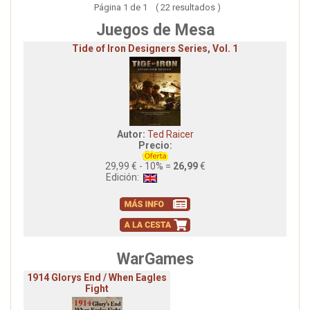
Página 1 de 1 ( 22 resultados )
Juegos de Mesa
Tide of Iron Designers Series, Vol. 1
Autor:
Ted Raicer
Precio:
29,99 € - 10% =
26,99
€
Edición:
WarGames
1914 Glorys End / When Eagles
Fight