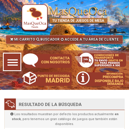
MI CARRITO
BUSCADOR
ACCEDE A TU ÁREA DE CLIENTE
RESULTADO DE LA BÚSQUEDA
Los resultados muestran por defecto los productos actualmente
en
stock
, pero tenemos un gran catálogo de juegos que también están
disponibles.