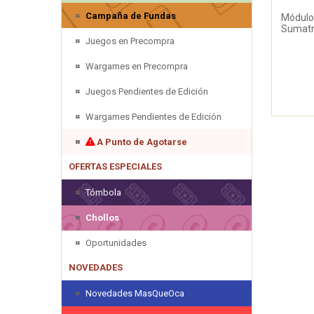
Campaña de Fundas
Módulo 
Sumatra
Juegos en Precompra
Wargames en Precompra
Juegos Pendientes de Edición
Wargames Pendientes de Edición
A Punto de Agotarse
OFERTAS ESPECIALES
Tómbola
Chollos
Oportunidades
NOVEDADES
Novedades MasQueOca