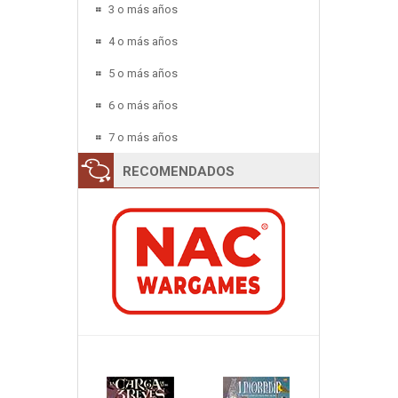
3 o más años
4 o más años
5 o más años
6 o más años
7 o más años
RECOMENDADOS