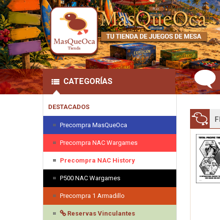
CATEGORÍAS
DESTACADOS
F
Precompra MasQueOca
Precompra NAC Wargames
Precompra NAC History
P500 NAC Wargames
Precompra 1 Armadillo
Reservas Vinculantes