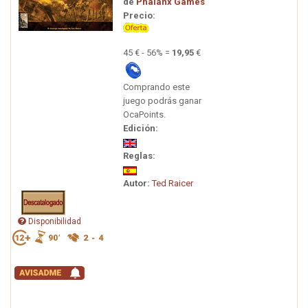
de
Phalanx Games
Precio:
45 € - 56% =
19,95
€
Comprando este
juego podrás ganar
OcaPoints.
Edición:
Reglas:
Autor:
Ted Raicer
Disponibilidad