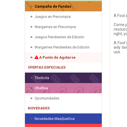
Campaña de Fundas
A Fool 
Juegos en Precompra
Come pl
Wargames en Precompra
resourc
right, 
Juegos Pendientes de Edición
A Fool´
Wargames Pendientes de Edición
wily tw
use.
A Punto de Agotarse
OFERTAS ESPECIALES
Tómbola
Chollos
Oportunidades
NOVEDADES
Novedades MasQueOca