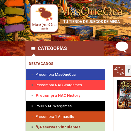
CATEGORÍAS
DESTACADOS
F
Precompra MasQueOca
Precompra NAC Wargames
Precompra NAC History
P500 NAC Wargames
Precompra 1 Armadillo
Reservas Vinculantes