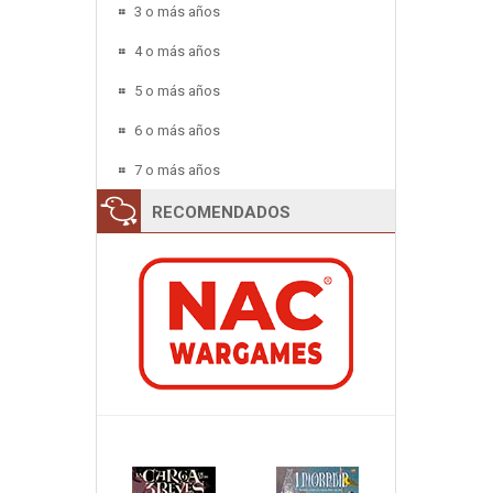
3 o más años
4 o más años
5 o más años
6 o más años
7 o más años
RECOMENDADOS