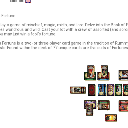
Edición:
s Fortune
ay a game of mischief, magic, mirth, and lore. Delve into the Book of F
es wondrous and wild. Cast your lot with a crew of assorted (and sordi
you may just win a fool´s fortune.
s Fortune is a two- or three-player card game in the tradition of Rumm
ists. Found within the deck of 77 unique cards are five suits of Fortune