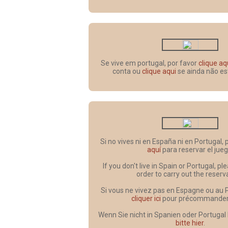
Se vive em portugal, por favor
clique aq
conta ou
clique aqui
se ainda não es
Si no vives ni en España ni en Portugal,
aquí
para reservar el jueg
If you don't live in Spain or Portugal, p
order to carry out the reserv
Si vous ne vivez pas en Espagne ou au 
cliquer ici
pour précommander l
Wenn Sie nicht in Spanien oder Portugal
bitte hier
.