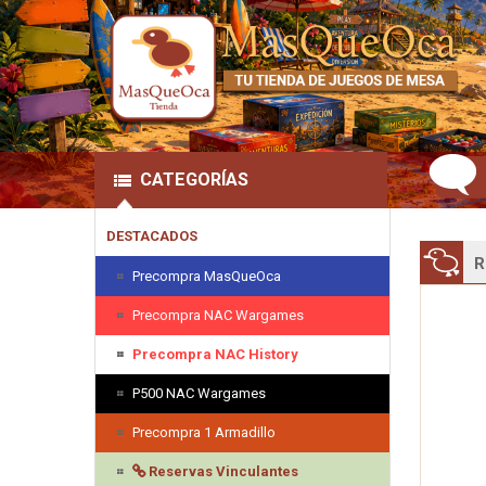
CATEGORÍAS
DESTACADOS
R
Precompra MasQueOca
Precompra NAC Wargames
Precompra NAC History
P500 NAC Wargames
Precompra 1 Armadillo
Reservas Vinculantes