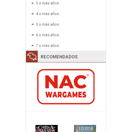
3 o más años
4 o más años
5 o más años
6 o más años
7 o más años
RECOMENDADOS