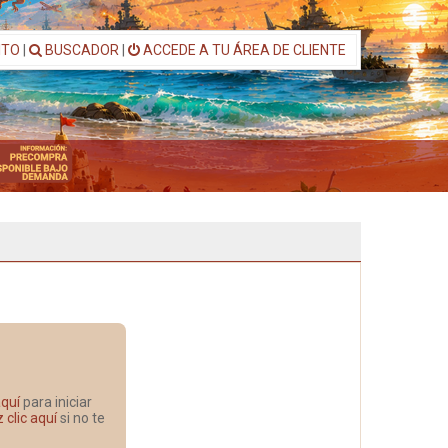
ITO
|
BUSCADOR
|
ACCEDE A TU ÁREA DE CLIENTE
aquí
para iniciar
 clic aquí
si no te