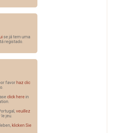
ui
se já tem uma
tá registado.
 por favor
haz clic
o.
lease
click here
in
ation.
Portugal,
veuillez
e jeu.
 leben,
klicken Sie