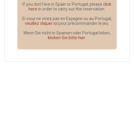
If you don't live in Spain or Portugal, please
click
here
in order to carry out the reservation.
Si vous ne vivez pas en Espagne ou au Portugal,
veuillez cliquer ici
pour précommander le jeu.
Wenn Sie nicht in Spanien oder Portugal leben,
klicken Sie bitte hier
.