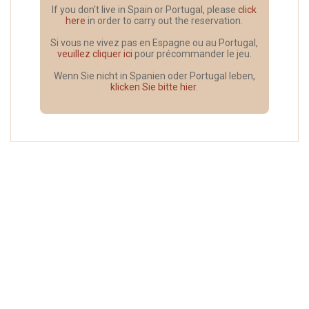
If you don't live in Spain or Portugal, please
click
here
in order to carry out the reservation.
Si vous ne vivez pas en Espagne ou au Portugal,
veuillez cliquer ici
pour précommander le jeu.
Wenn Sie nicht in Spanien oder Portugal leben,
klicken Sie bitte hier
.