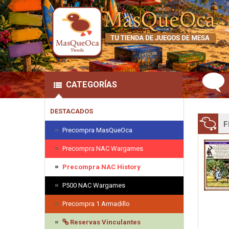
CATEGORÍAS
DESTACADOS
F
Precompra MasQueOca
Precompra NAC Wargames
Precompra NAC History
P500 NAC Wargames
Precompra 1 Armadillo
Reservas Vinculantes