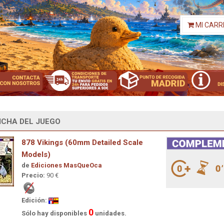
MI CARR
ICHA DEL JUEGO
878 Vikings (60mm Detailed Scale
Models)
de
Ediciones MasQueOca
Precio:
90 €
Edición:
0
Sólo hay disponibles
unidades.