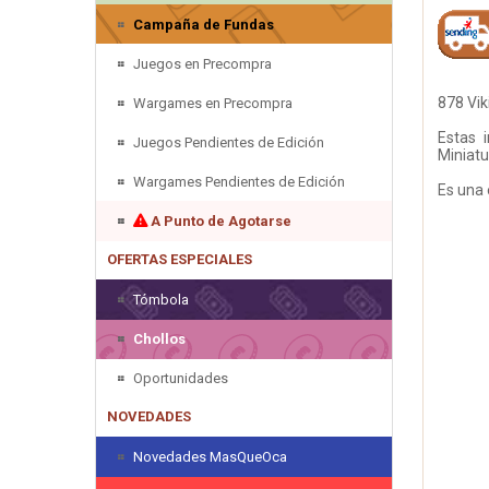
Campaña de Fundas
Juegos en Precompra
878 Vi
Wargames en Precompra
Estas i
Juegos Pendientes de Edición
Miniatu
Wargames Pendientes de Edición
Es una 
A Punto de Agotarse
OFERTAS ESPECIALES
Tómbola
Chollos
Oportunidades
NOVEDADES
Novedades MasQueOca