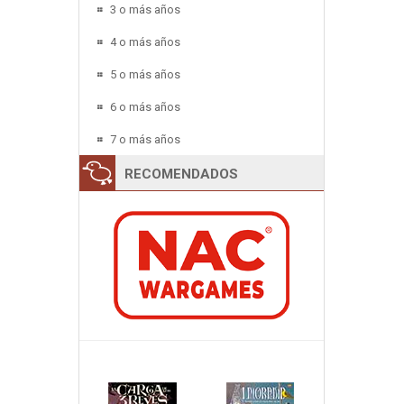
3 o más años
4 o más años
5 o más años
6 o más años
7 o más años
RECOMENDADOS