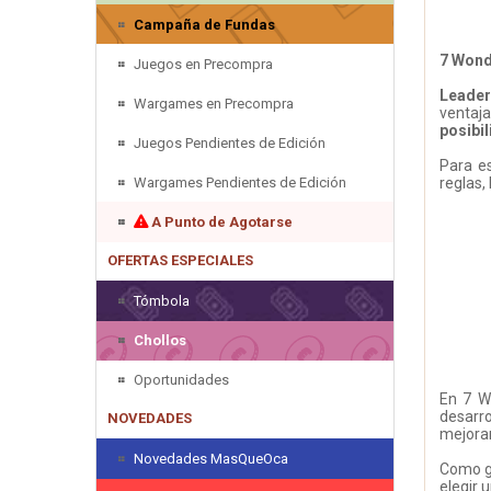
Campaña de Fundas
7 Wond
Juegos en Precompra
Leade
Wargames en Precompra
ventaj
posibi
Juegos Pendientes de Edición
Para e
Wargames Pendientes de Edición
reglas,
A Punto de Agotarse
OFERTAS ESPECIALES
Tómbola
Chollos
Oportunidades
En 7 W
desarro
NOVEDADES
mejorar
Novedades MasQueOca
Como gr
elegir 