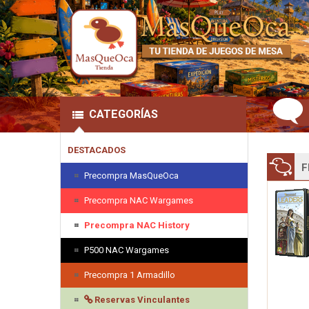
CATEGORÍAS
DESTACADOS
F
Precompra MasQueOca
Precompra NAC Wargames
Precompra NAC History
P500 NAC Wargames
Precompra 1 Armadillo
Reservas Vinculantes