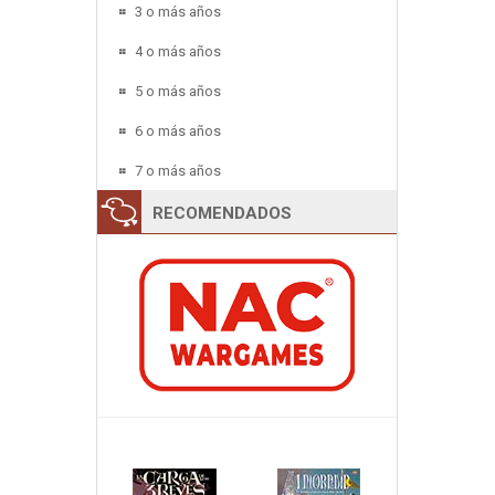
3 o más años
4 o más años
5 o más años
6 o más años
7 o más años
RECOMENDADOS