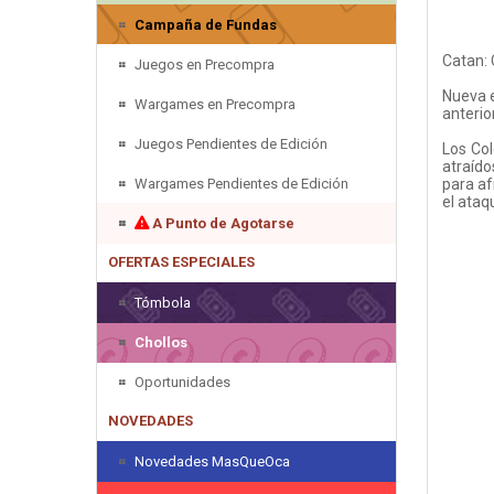
Campaña de Fundas
Catan: 
Juegos en Precompra
Nueva e
Wargames en Precompra
anterio
Juegos Pendientes de Edición
Los Col
atraído
Wargames Pendientes de Edición
para af
el ataq
A Punto de Agotarse
OFERTAS ESPECIALES
Tómbola
Chollos
Oportunidades
NOVEDADES
Novedades MasQueOca