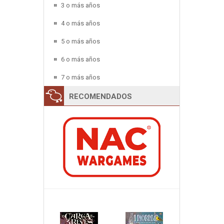
3 o más años
4 o más años
5 o más años
6 o más años
7 o más años
RECOMENDADOS