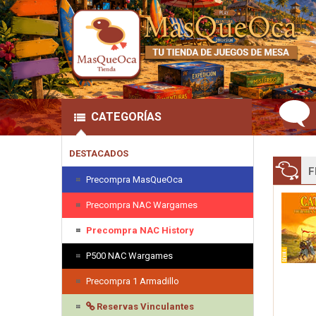
CATEGORÍAS
DESTACADOS
F
Precompra MasQueOca
Precompra NAC Wargames
Precompra NAC History
P500 NAC Wargames
Precompra 1 Armadillo
Reservas Vinculantes