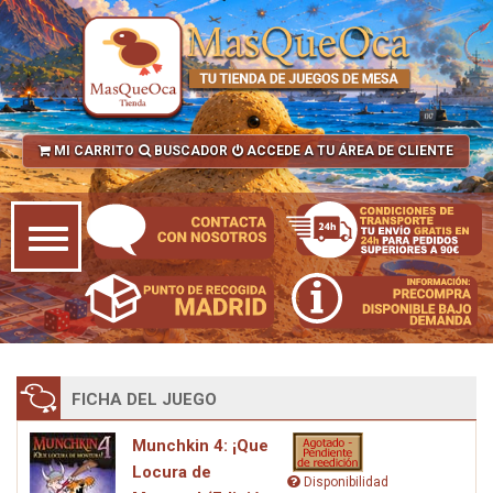
MI CARRITO
BUSCADOR
ACCEDE A TU ÁREA DE CLIENTE
FICHA DEL JUEGO
Munchkin 4: ¡Que
Locura de
Disponibilidad