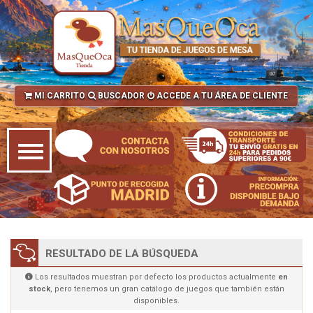
MI CARRITO
BUSCADOR
ACCEDE A TU ÁREA DE CLIENTE
RESULTADO DE LA BÚSQUEDA
Los resultados muestran por defecto los productos actualmente
en
stock
, pero tenemos un gran catálogo de juegos que también están
disponibles.