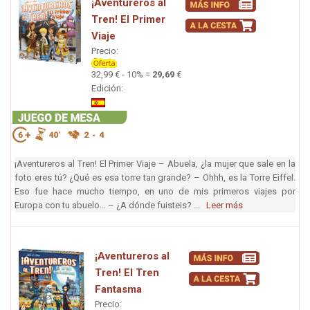
¡Aventureros al
Tren! El Primer
Viaje
Precio:
32,99 € - 10% =
29,69
€
Edición:
¡Aventureros al Tren! El Primer Viaje – Abuela, ¿la mujer que sale en la
foto eres tú? ¿Qué es esa torre tan grande? – Ohhh, es la Torre Eiffel.
Eso fue hace mucho tiempo, en uno de mis primeros viajes por
Europa con tu abuelo… – ¿A dónde fuisteis? ...
Leer más
¡Aventureros al
Tren! El Tren
Fantasma
Precio: