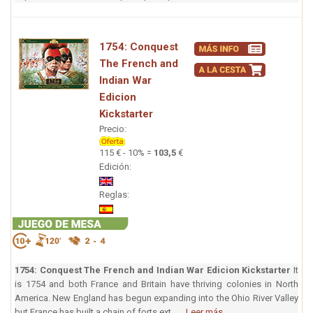
1754: Conquest
The French and
Indian War
Edicion
Kickstarter
Precio:
115 € - 10% =
103,5
€
Edición:
Reglas:
1754: Conquest The French and Indian War Edicion Kickstarter
It
is 1754 and both France and Britain have thriving colonies in North
America. New England has begun expanding into the Ohio River Valley
but France has built a chain of forts ext ...
Leer más