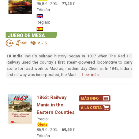
96,8 € - 20% =
77,45
€
Edición:
Reglas:
18 India
India´s railroad history began in 1837 when The Red Hill
Railway used the country´s first steam-powered locomotive to carry
stone for road work to Madras, modern day Chennai. In 1845, India´s
first railway was incorporated, the Mad ...
Leer más
1862: Railway
Mania in the
Eastern Counties
Precio:
86,9 € - 20% =
69,55
€
Edición: