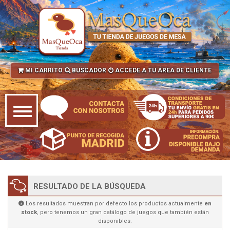
MI CARRITO
BUSCADOR
ACCEDE A TU ÁREA DE CLIENTE
RESULTADO DE LA BÚSQUEDA
Los resultados muestran por defecto los productos actualmente
en
stock
, pero tenemos un gran catálogo de juegos que también están
disponibles.