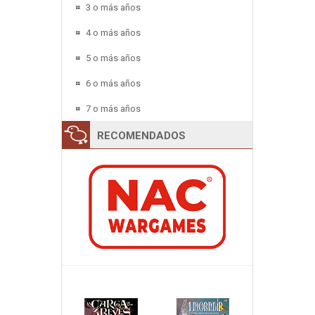
3 o más años
4 o más años
5 o más años
6 o más años
7 o más años
RECOMENDADOS