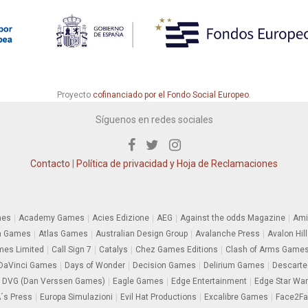
Proyecto
cofinanciado por el Fondo Social Europeo
.
Síguenos en redes sociales
Contacto
|
Política de privacidad y Hoja de Reclamaciones
mes
Academy Games
Acies Edizione
AEG
Against the odds Magazine
Ami
m Games
Atlas Games
Australian Design Group
Avalanche Press
Avalon Hill
es Limited
Call Sign 7
Catalys
Chez Games Editions
Clash of Arms Game
DaVinci Games
Days of Wonder
Decision Games
Delirium Games
Descarte
DVG (Dan Verssen Games)
Eagle Games
Edge Entertainment
Edge Star Wa
´s Press
Europa Simulazioni
Evil Hat Productions
Excalibre Games
Face2F