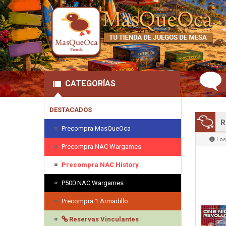
CATEGORÍAS
DESTACADOS
R
Precompra MasQueOca
Los
Precompra NAC Wargames
Precompra NAC History
P500 NAC Wargames
Precompra 1 Armadillo
Reservas Vinculantes