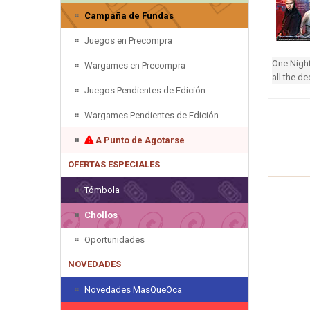
Campaña de Fundas
Juegos en Precompra
One Night
Wargames en Precompra
all the d
Juegos Pendientes de Edición
Wargames Pendientes de Edición
A Punto de Agotarse
OFERTAS ESPECIALES
Tómbola
Chollos
Oportunidades
NOVEDADES
Novedades MasQueOca