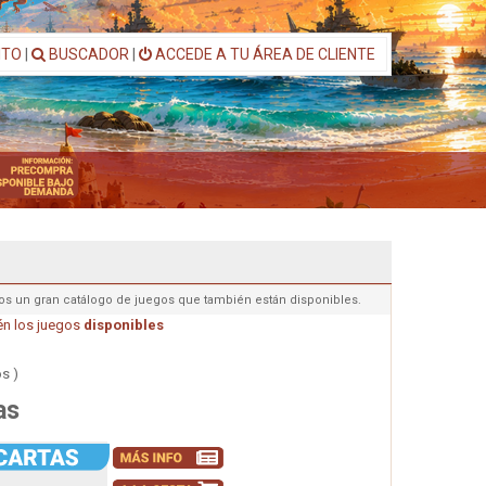
ITO
|
BUSCADOR
|
ACCEDE A TU ÁREA DE CLIENTE
os un gran catálogo de juegos que también están disponibles.
n los juegos
disponibles
s )
as