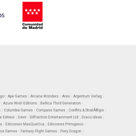
go
Ape Games
Arcane Wonders
Ares
Argentum Verlag
Azure Wish Editions
Bellica Third Generation
s
Columbia Games
Compass Games
Conflits & StratÃ©gie
s Editeur
Devir
Diffraction Entertainment Ltd
Draco Ideas
rs
Ediciones MasQueOca
Ediciones Primigenio
ace Games
Fantasy Flight Games
Fiery Dragon