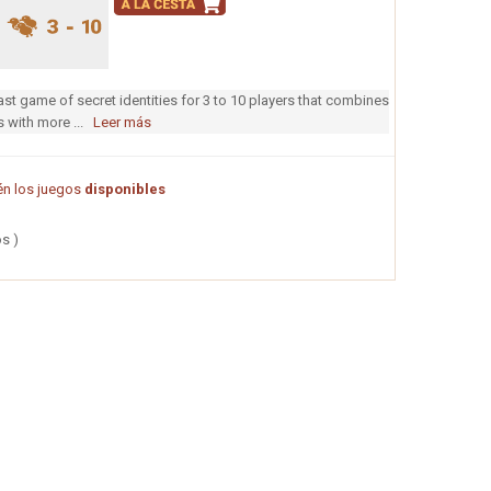
st game of secret identities for 3 to 10 players that combines
s with more ...
Leer más
n los juegos
disponibles
s )