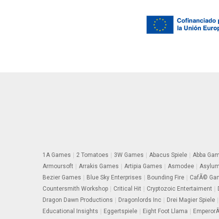
1A Games
2 Tomatoes
3W Games
Abacus Spiele
Abba Ga
Armoursoft
Arrakis Games
Artipia Games
Asmodee
Asylu
Bezier Games
Blue Sky Enterprises
Bounding Fire
CafÃ© Gam
Countersmith Workshop
Critical Hit
Cryptozoic Entertaiment
Dragon Dawn Productions
Dragonlords Inc
Drei Magier Spiele
Educational Insights
Eggertspiele
Eight Foot Llama
EmperorÂ