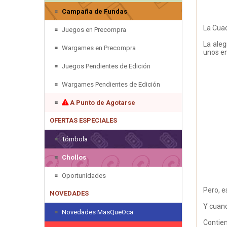
Campaña de Fundas
La Cuad
Juegos en Precompra
La aleg
Wargames en Precompra
unos en
Juegos Pendientes de Edición
Wargames Pendientes de Edición
A Punto de Agotarse
OFERTAS ESPECIALES
Tómbola
Chollos
Oportunidades
Pero, e
NOVEDADES
Y cuand
Novedades MasQueOca
Contien