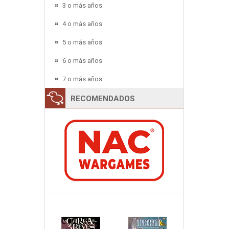
3 o más años
4 o más años
5 o más años
6 o más años
7 o más años
RECOMENDADOS