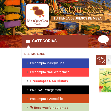
CATEGORÍAS
DESTACADOS
F
Precompra MasQueOca
Precompra NAC Wargames
Precompra NAC History
P500 NAC Wargames
Precompra 1 Armadillo
Reservas Vinculantes