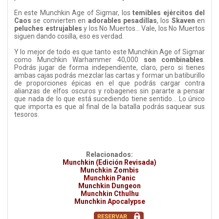
En este Munchkin Age of Sigmar, los
temibles ejércitos del
Caos
se convierten en
adorables pesadillas
, los
Skaven
en
peluches estrujables
y los No Muertos… Vale, los No Muertos
siguen dando cosilla, eso es verdad.
Y lo mejor de todo es que tanto este Munchkin Age of Sigmar
como Munchkin Warhammer 40,000
son combinables
.
Podrás jugar de forma independiente, claro, pero si tienes
ambas cajas podrás mezclar las cartas y formar un batiburillo
de proporciones épicas en el que podrás cargar contra
alianzas de elfos oscuros y robagenes sin pararte a pensar
que nada de lo que está sucediendo tiene sentido… Lo único
que importa es que al final de la batalla podrás saquear sus
tesoros.
Relacionados:
Munchkin (Edición Revisada)
Munchkin Zombis
Munchkin Panic
Munchkin Dungeon
Munchkin Cthulhu
Munchkin Apocalypse