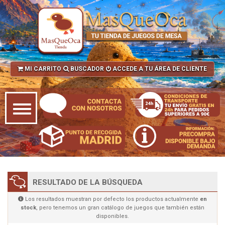
MI CARRITO
BUSCADOR
ACCEDE A TU ÁREA DE CLIENTE
RESULTADO DE LA BÚSQUEDA
Los resultados muestran por defecto los productos actualmente
en
stock
, pero tenemos un gran catálogo de juegos que también están
disponibles.