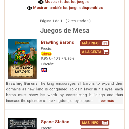
Mostrar
todos los juegos
Mostrar
también los juegos
disponibles
Página 1 de 1 ( 2 resultados )
Juegos de Mesa
Brawling Barons
Precio:
9,95 € - 10% =
8,95
€
Edición:
Brawling Barons
The king encourages all barons to expand their
domains as new land is conquered. To gain favor in his eyes, each
baron must show his worth by constructing buildings and thus
increase the splendor of the kingdom, or by support ...
Leer más
Space Station
Precio: