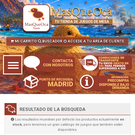
MI CARRITO
BUSCADOR
ACCEDE A TU ÁREA DE CLIENTE
RESULTADO DE LA BÚSQUEDA
Los resultados muestran por defecto los productos actualmente
en
stock
, pero tenemos un gran catálogo de juegos que también están
disponibles.