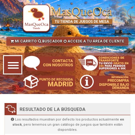
MI CARRITO
BUSCADOR
ACCEDE A TU ÁREA DE CLIENTE
RESULTADO DE LA BÚSQUEDA
Los resultados muestran por defecto los productos actualmente
en
stock
, pero tenemos un gran catálogo de juegos que también están
disponibles.