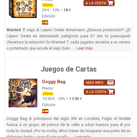
20 € - 10% =
18
€
Edición:
Wanted 7
, viaja al Lejano Oeste Americano ¿Buscas protección? ¿El
Lejano Oeste es demasiado peligroso para ti? ¡No te preocupes!
¡Tenemos la solución! En Wanted 7, cada jugador encarna a un vecino
o potentado que acude al viejo Salo ...
Leer más
Juegos de Cartas
Doggy Bag
Precio:
19,95 € - 10% =
17,95
€
Edición:
Doggy Bag A principios del siglo XIX en Londres, Fagin
el terrible
fuerza a un grupo de perros de la calle a robar huesos para él por
toda la ciudad. ¡Por la noche, ellos tratan de recuperar una parte de su
delicioso botín – pero Fagin sueña ...
Leer más