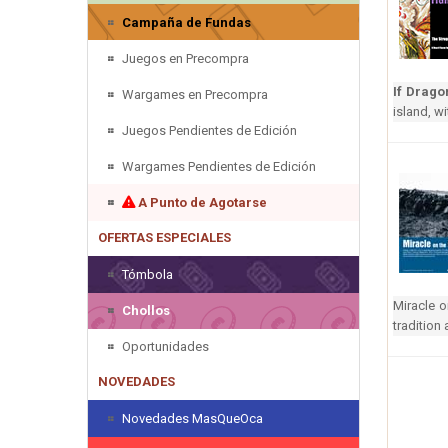
Campaña de Fundas
Juegos en Precompra
If Drago
Wargames en Precompra
island, wi
Juegos Pendientes de Edición
Wargames Pendientes de Edición
A Punto de Agotarse
OFERTAS ESPECIALES
Tómbola
Miracle o
Chollos
tradition
Oportunidades
NOVEDADES
Novedades MasQueOca