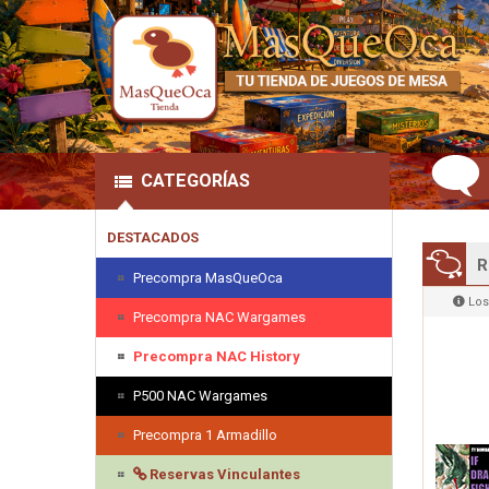
CATEGORÍAS
DESTACADOS
R
Precompra MasQueOca
Los
Precompra NAC Wargames
Precompra NAC History
P500 NAC Wargames
Precompra 1 Armadillo
Reservas Vinculantes