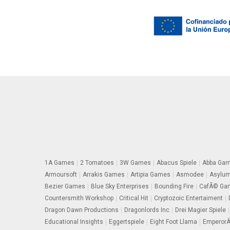
1A Games
2 Tomatoes
3W Games
Abacus Spiele
Abba Ga
Armoursoft
Arrakis Games
Artipia Games
Asmodee
Asylu
Bezier Games
Blue Sky Enterprises
Bounding Fire
CafÃ© Gam
Countersmith Workshop
Critical Hit
Cryptozoic Entertaiment
Dragon Dawn Productions
Dragonlords Inc
Drei Magier Spiele
Educational Insights
Eggertspiele
Eight Foot Llama
EmperorÂ