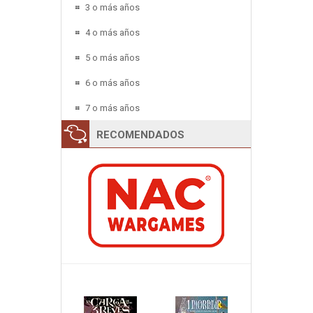
3 o más años
4 o más años
5 o más años
6 o más años
7 o más años
RECOMENDADOS