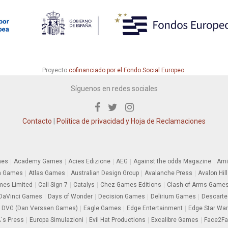
Proyecto
cofinanciado por el Fondo Social Europeo
.
Síguenos en redes sociales
Contacto
|
Política de privacidad y Hoja de Reclamaciones
mes
Academy Games
Acies Edizione
AEG
Against the odds Magazine
Ami
m Games
Atlas Games
Australian Design Group
Avalanche Press
Avalon Hill
es Limited
Call Sign 7
Catalys
Chez Games Editions
Clash of Arms Game
DaVinci Games
Days of Wonder
Decision Games
Delirium Games
Descarte
DVG (Dan Verssen Games)
Eagle Games
Edge Entertainment
Edge Star Wa
´s Press
Europa Simulazioni
Evil Hat Productions
Excalibre Games
Face2F