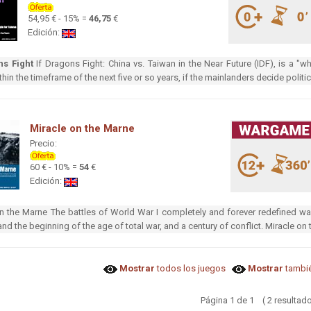
54,95 € - 15% =
46,75
€
Edición:
ns Fight
If Dragons Fight: China vs. Taiwan in the Near Future (IDF), is a "wh
thin the timeframe of the next five or so years, if the mainlanders decide politic
Miracle on the Marne
Precio:
60 € - 10% =
54
€
Edición:
n the Marne The battles of World War I completely and forever redefined wa
 and the beginning of the age of total war, and a century of conflict. Miracle on
Mostrar
todos los juegos
Mostrar
tambié
Página 1 de 1 ( 2 resultado