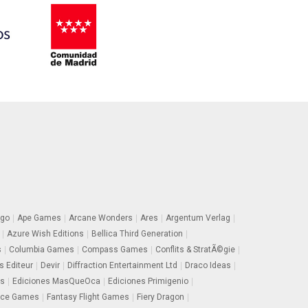
go
Ape Games
Arcane Wonders
Ares
Argentum Verlag
Azure Wish Editions
Bellica Third Generation
s
Columbia Games
Compass Games
Conflits & StratÃ©gie
s Editeur
Devir
Diffraction Entertainment Ltd
Draco Ideas
rs
Ediciones MasQueOca
Ediciones Primigenio
ace Games
Fantasy Flight Games
Fiery Dragon