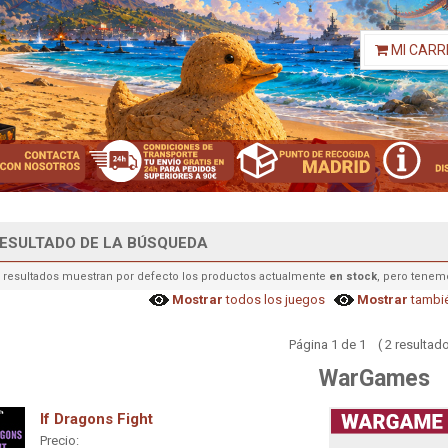
MI CARR
ESULTADO DE LA BÚSQUEDA
 resultados muestran por defecto los productos actualmente
en stock
, pero tenem
Mostrar
todos los juegos
Mostrar
tambié
Página 1 de 1 ( 2 resultado
WarGames
If Dragons Fight
Precio: