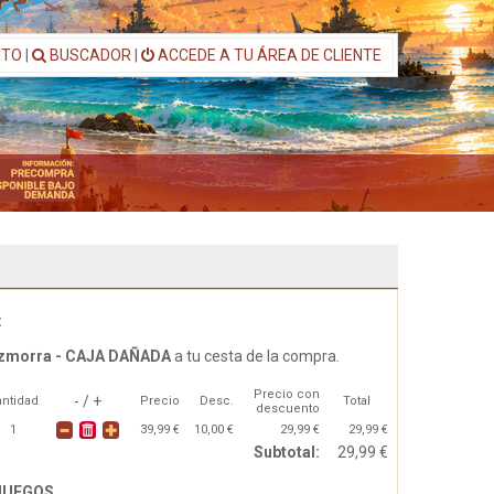
ITO
|
BUSCADOR
|
ACCEDE A TU ÁREA DE CLIENTE
:
Mazmorra - CAJA DAÑADA
a tu cesta de la compra.
Precio con
- / +
ntidad
Precio
Desc.
Total
descuento
1
39,99 €
10,00 €
29,99 €
29,99 €
Subtotal:
29,99 €
 JUEGOS