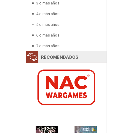
3 o más años
4 o más años
5 o más años
6 o más años
7 o más años
RECOMENDADOS