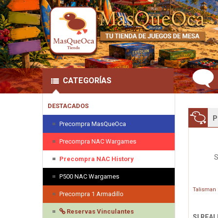
CATEGORÍAS
DESTACADOS
P
Precompra MasQueOca
Precompra NAC Wargames
S
Precompra NAC History
P500 NAC Wargames
Talisman 
Precompra 1 Armadillo
Reservas Vinculantes
SI REA