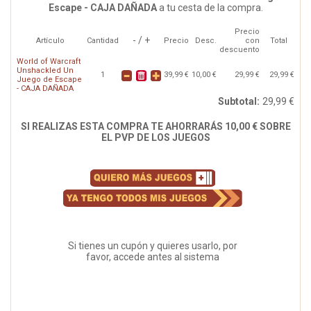
Escape - CAJA DAÑADA
a tu cesta de la compra.
Precio
- / +
Artículo
Cantidad
Precio
Desc.
con
Total
descuento
World of Warcraft
Unshackled Un
1
39,99 €
10,00 €
29,99 €
29,99 €
Juego de Escape
- CAJA DAÑADA
Subtotal:
29,99 €
SI REALIZAS ESTA COMPRA TE AHORRARÁS 10,00 € SOBRE
EL PVP DE LOS JUEGOS
Si tienes un cupón y quieres usarlo, por
favor, accede antes al sistema