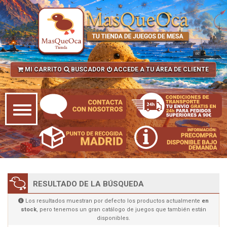
MI CARRITO
BUSCADOR
ACCEDE A TU ÁREA DE CLIENTE
RESULTADO DE LA BÚSQUEDA
Los resultados muestran por defecto los productos actualmente
en
stock
, pero tenemos un gran catálogo de juegos que también están
disponibles.