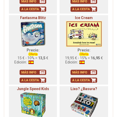
Fantasma Blitz
Ice Cream
Precio:
Precio:
15 € - 10% =
13,5
€
19,95 € - 15% =
16,95
€
Edición:
Edición:
Jungle Speed Kids
Lixo? ¿Basura?