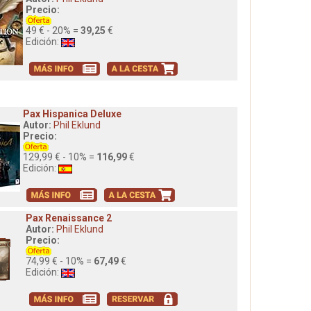
Precio:
49 € - 20% =
39,25
€
Edición:
Pax Hispanica Deluxe
Autor:
Phil Eklund
Precio:
129,99 € - 10% =
116,99
€
Edición:
Pax Renaissance 2
Autor:
Phil Eklund
Precio:
74,99 € - 10% =
67,49
€
Edición: