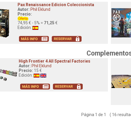
Pax Renaissance Edicion Coleccionista
Autor:
Phil Eklund
Precio:
74,95 € - 5% =
71,25
€
Edición:
Complemento
High Frontier 4 All Spectral Factories
Autor:
Phil Eklund
Precio:
15 €
Edición:
Página 1 de 1 ( 16 resulta