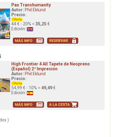
Pax Transhumanity
Autor:
Phil Eklund
Precio:
44 € - 20% =
35,25
€
Edición:
s
High Frontier 4 All Tapete de Neopreno
(Español) 2ª Impresión
Autor:
Phil Eklund
Precio:
54,99 € - 10% =
49,49
€
Edición:
dos )