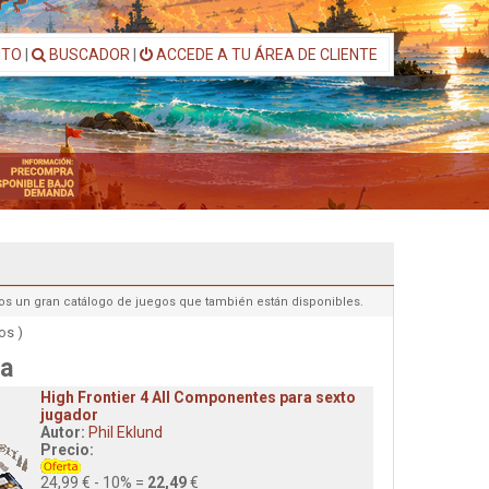
ITO
|
BUSCADOR
|
ACCEDE A TU ÁREA DE CLIENTE
os un gran catálogo de juegos que también están disponibles.
os )
a
High Frontier 4 All Componentes para sexto
jugador
Autor:
Phil Eklund
Precio:
24,99 € - 10% =
22,49
€