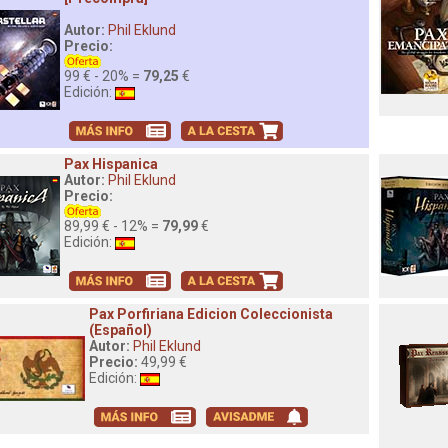
Autor:
Phil Eklund
Precio:
99 € - 20% =
79,25
€
Edición:
Pax Hispanica
Autor:
Phil Eklund
Precio:
89,99 € - 12% =
79,99
€
Edición:
Pax Porfiriana Edicion Coleccionista
(Español)
Autor:
Phil Eklund
Precio:
49,99 €
Edición: