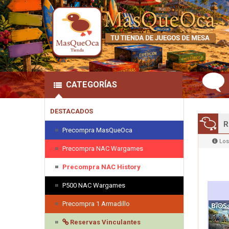
CATEGORÍAS
DESTACADOS
R
Precompra MasQueOca
Los
Precompra NAC Wargames
Precompra NAC History
P500 NAC Wargames
Precompra 1 Armadillo
Reservas Vinculantes