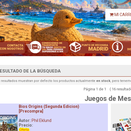
MI CARR
ESULTADO DE LA BÚSQUEDA
 resultados muestran por defecto los productos actualmente
en stock
, pero tenem
Página 1 de 1 ( 16 resultad
Juegos de Mes
Bios Origins (Segunda Edicion)
[Precompra]
Autor:
Phil Eklund
Precio: