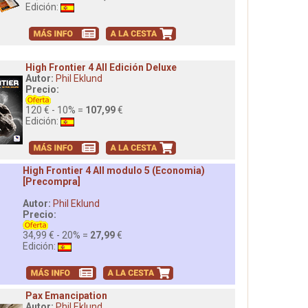
Edición:
High Frontier 4 All Edición Deluxe
Autor:
Phil Eklund
Precio:
120 € - 10% =
107,99
€
Edición:
High Frontier 4 All modulo 5 (Economia)
[Precompra]
Autor:
Phil Eklund
Precio:
34,99 € - 20% =
27,99
€
Edición:
Pax Emancipation
Autor:
Phil Eklund